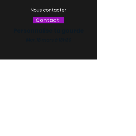
Nous contacter
Contact
Personnalise ta gourde
Mer. 18 mars à 13h30
LACQ ODYSSÉE / SCIENCE
ODYSSÉE
CENTRES DE CULTURE
SCIENTIFIQUE, TECHNIQUE ET
INDUSTRIELLE (CCSTI) DES
PYRÉNÉES-ATLANTIQUES ET
DES LANDES
Le MI[X], Maison