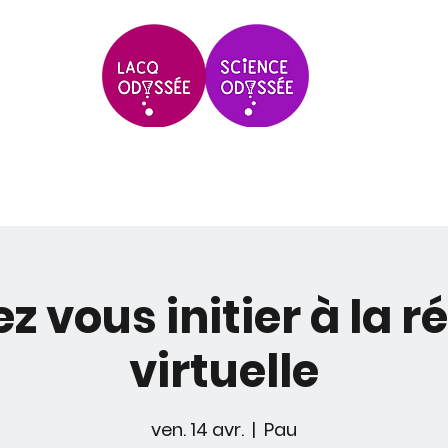
Scolaires & Groupes
Grands Évèneme
z vous initier à la ré
virtuelle
ven. 14 avr.
  |  
Pau