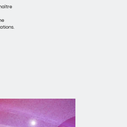
naître
ne
ations.