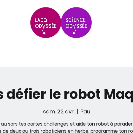
Scolaires & Groupes
Grands Évèneme
s défier le robot Ma
sam. 22 avr.
  |  
Pau
 au sors tes cartes challenges et aide ton robot à parader
 de deux ou trois roboticiens en herbe, programme ton r