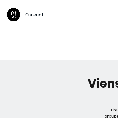
Curieux !
eil
Ateliers grand public
Vien
Tire
groupe