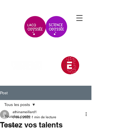
Post
Tous les posts
athinameillard1
Tous les posts
8 déc. 2022
1 min de lecture
Testez vos talents
Science